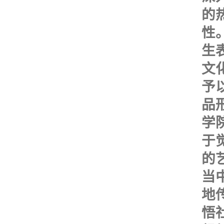
的
性
生
文
予
品
学
于
的
当
地
悟