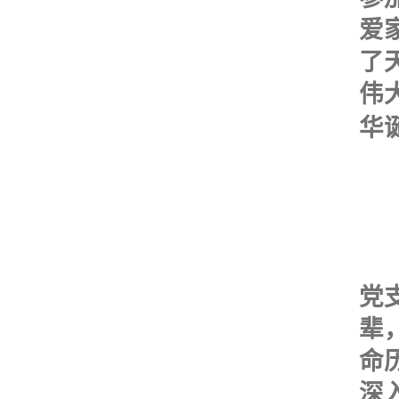
爱
了
伟
华
2
党
辈
命
深