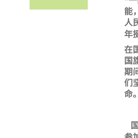
“
能
人
年
在
国
期
们
命
国
参