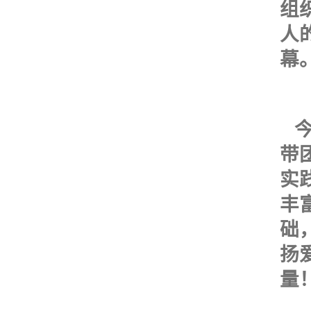
组
人
幕
今
带
实
丰
础
扬
量